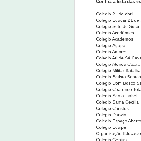
Confira a lista das e
Idilvan Alencar questiona m
JUL
Colégio 21 de abril
6
Colégio Educar 21 de a
06 de julho de 2022
Colégio Sete de Sete
Colégio Acadêmico
O deputado federal Idilvan Alencar (PDT
Colégio Academos
ministro da Controladoria Geral da Uni
Colégio Ágape
Colégio Antares
J
Colégio Ari de Sá Cav
Colégio Ateneu Ceará
06
Colégio Militar Batalh
Colégio Batista Santo
A 
Colégio Dom Bosco Sa
Ge
Colégio Cearense Tota
C
Colégio Santa Isabel
do
Colégio Santa Cecília
p
Colégio Christus
Colégio Darwin
Colégio Espaço Abert
Polícia cumpre 30 mandados
JUN
Colégio Equipe
2
Organização Educacion
2 de junho de 2022
Colégio Genius