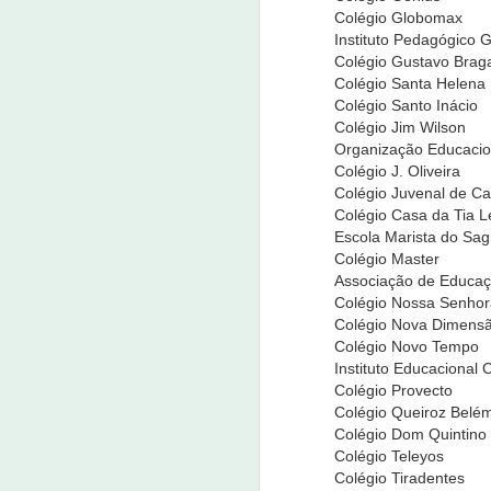
Colégio Globomax
A Polícia Civil do estado do Ceará defl
Instituto Pedagógico G
salus que investiga vários crimes contr
mandados de buscas e apreensões. Detal
Colégio Gustavo Brag
Colégio Santa Helena
Colégio Santo Inácio
M
Colégio Jim Wilson
Organização Educacion
2
Colégio J. Oliveira
Colégio Juvenal de Ca
O 
Colégio Casa da Tia L
a
Escola Marista do Sa
re
Colégio Master
r
Associação de Educaçã
G
Colégio Nossa Senhor
P
Colégio Nova Dimens
r
Colégio Novo Tempo
M
Instituto Educacional 
Colégio Provecto
Colégio Queiroz Belé
Colégio Dom Quintino
2
Colégio Teleyos
Colégio Tiradentes
D