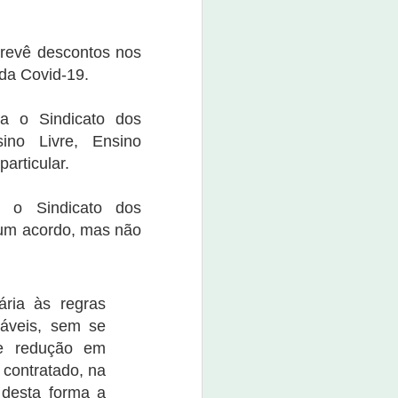
boné custa o valor de R$ 80,00.
O evento promete não apenas
prevê descontos nos
movimentar a economia da
cidade, mas também divertir e
 da Covid-19.
entreter a população e os
visitantes.
a o Sindicato dos
ino Livre, Ensino
particular.
m o Sindicato dos
r um acordo, mas não
ária às regras
sáveis, sem se
de redução em
 contratado, na
 desta forma a