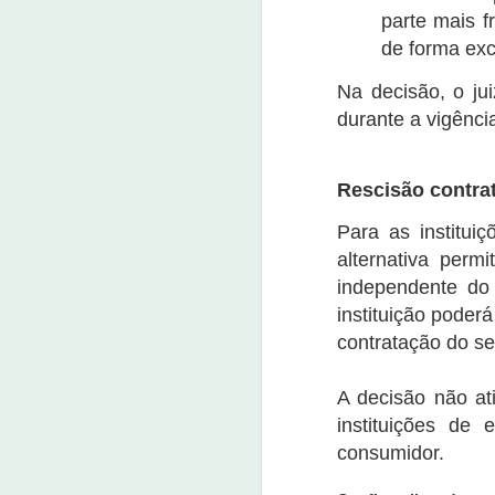
parte mais f
J
de forma exc
Na decisão, o ju
23
durante a vigênc
Um
ta
m
Rescisão contra
m
d
Para as institui
nu
alternativa perm
independente do 
J
instituição poder
contratação do se
7 
E
A decisão não at
qu
instituições de
pa
P
consumidor.
ap
da