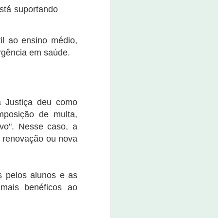
está suportando
il ao ensino médio,
ergência em saúde.
 a Justiça deu como
imposição de multa,
vo". Nesse caso, a
ra renovação ou nova
s pelos alunos e as
mais benéficos ao