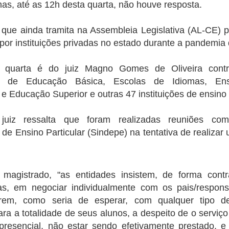
otação no primeiro turno no último dia 2. Desde o comparecimento
as, até as 12h desta quarta, não houve resposta.
O ganho trimestral veio dentro da
"inadiáveis" e para as quais não
ssim como as votações para Lula e Bolsonaro e os votos brancos e
expectativa do mercado, que
há recursos suficientes previstos
los repetem um cenário quase idênticos nos dois turnos.
projetava ganhos entre R$ 42
para o ano que vem.
i que ainda tramita na Assembleia Legislativa (AL-CE) 
bilhões e R$ 53,5 bilhões.
co abre inscrições par trainee
por instituições privadas no estado durante a pandemia
ana do Cariri, Juazeiro do Norte, Caririaçu, Missão Velha, no Cariri.
 quarta é do juiz Magno Gomes de Oliveira contr
s na região metroploitana e interior do Ceará
os de Educação Básica, Escolas de Idiomas, Ens
 e Educação Superior e outras 47 instituições de ensino 
vado no país, está com inscrições abertas para o Programa de Trainee
juiz ressalta que foram realizadas reuniões co
Idilvan Alencar lança hoje sua campanha em Nova
UG
de Ensino Particular (Sindepe) na tentativa de realiza
20
Olinda
0 de agosto de 2022
magistrado, "as entidades insistem, de forma contr
deputado federal Idilvan Alencar lança hoje (20), em Nova Olinda, a
ua campanha de recondução à Câmara Federal na região do Cariri, em
as, em negociar individualmente com os pais/respon
va Olinda, cidade onde Idilvan tem raízes familiares. A concentração
rem, como seria de esperar, com qualquer tipo 
tá marcada para as 18h, ao lado da Escola Padre Luís Filgueiras,
ara a totalidade de seus alunos, a despeito de o serviço
cola em que Idilvan estudou e sua mãe foi diretora por mais de 20
nos.
presencial, não estar sendo efetivamente prestado, e