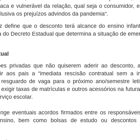
raca e vulnerável da relação, qual seja o consumidor, 
Ônibus despenca de barranco, e três jogadores de
UL
lusiva os prejuízos advindos da pandemia".
23
Aurora morrem em Caririaçu
iz define que o desconto terá alcance do ensino infant
 de julho de 2022
ia do Decreto Estadual que determina a situação de em
a tragédia foi registrada na estrada de Caririaçu, Ceará, no início da
rde deste sábado, dia 23 de julho. Um ônibus do transporte escolar do
unicípio de Aurora que levava a delegação da seleção daquele
tual
unicípio composta por vinte atletas para um jogo amistoso na cidade
e Santana do Cariri, despencou de um barranco próximo a Caririaçu
ções privadas que não quiserem aderir ao desconto,
m trecho de estrada bastante conhecido por ribanceiras e de curvas.
itir aos pais a "imediata rescisão contratual sem a 
resguardo de vaga para o próximo ano/semestre leti
Etapa seletiva do Circuito Sesc Junino acontece em
UL
7
á exigir taxas de matrículas e outros acessórios na futu
Pentecoste
rviço escolar.
de julho de 2022
ssa semana, o Circuito Sesc Junino promove a seletiva com as
inge eventuais acordos firmados entre os responsávei
adrilhas da macrorregião Litoral Oeste/Vale do Curu, com
 ensino, bem como bolsas de estudo ou descontos 
rticipação de quadrilhas dos municípios de Umirim, Itapipoca,
araipaba, Paracuru, Itapajé, General Sampaio e Pentecoste. As
resentações acontecem na sexta-feira (08) e no sábado (09), a partir
s 20h, no Ginásio Poliesportivo Carneirão, em Pentecoste.