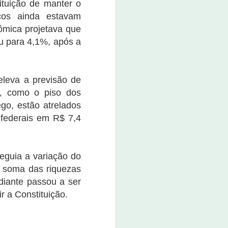
boné custa o valor de R$ 80,00.
ituição de manter o
ços ainda estavam
O evento promete não apenas
ômica projetava que
movimentar a economia da
u para 4,1%, após a
cidade, mas também divertir e
entreter a população e os
visitantes.
leva a previsão de
s, como o piso dos
go, estão atrelados
 federais em R$ 7,4
eguia a variação do
, soma das riquezas
diante passou a ser
 a Constituição.