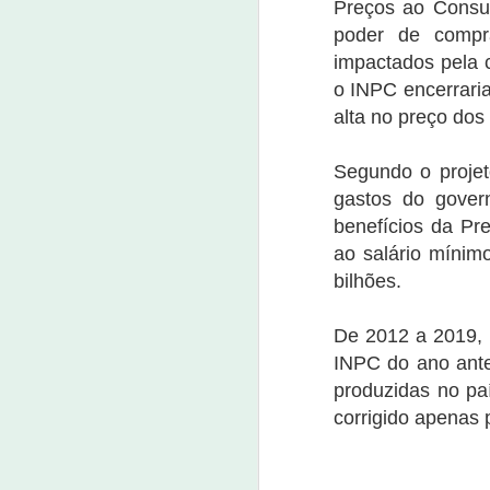
v
Preços ao Consum
Pereira e Maria Zilma da Silva
a
Pereira que nasceram e moraram
poder de compr
nu
por muitos anos no sítio Barreiros
impactados pela 
na zona rural de Nova Olinda.
Empresa do saneamento bási
OCT
o INPC encerrari
17
17 de outubro de 2022
alta no preço dos
Oportunidades são para Nova Olinda, Sant
Além de Fortaleza e muitas outras cidade
Segundo o projet
gastos do gover
A Aegea, grupo líder em saneamento pri
benefícios da Pr
2023.
ao salário mínim
bilhões.
A
2
De 2012 a 2019, 
INPC do ano ante
O 
produzidas no pa
s
corrigido apenas 
No
es
es
a