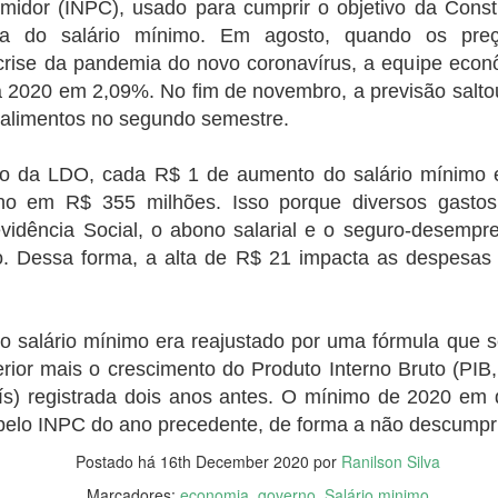
otação no primeiro turno no último dia 2. Desde o comparecimento
idor (INPC), usado para cumprir o objetivo da Const
O ganho trimestral veio dentro da
"inadiáveis" e para as quais não
ssim como as votações para Lula e Bolsonaro e os votos brancos e
expectativa do mercado, que
a do salário mínimo. Em agosto, quando os pre
há recursos suficientes previstos
los repetem um cenário quase idênticos nos dois turnos.
projetava ganhos entre R$ 42
para o ano que vem.
crise da pandemia do novo coronavírus, a equipe econ
bilhões e R$ 53,5 bilhões.
co abre inscrições par trainee
a 2020 em 2,09%. No fim de novembro, a previsão salto
 alimentos no segundo semestre.
ana do Cariri, Juazeiro do Norte, Caririaçu, Missão Velha, no Cariri.
s na região metroploitana e interior do Ceará
o da LDO, cada R$ 1 de aumento do salário mínimo e
no em R$ 355 milhões. Isso porque diversos gasto
vado no país, está com inscrições abertas para o Programa de Trainee
evidência Social, o abono salarial e o seguro-desempre
o. Dessa forma, a alta de R$ 21 impacta as despesas
Idilvan Alencar lança hoje sua campanha em Nova
UG
20
Olinda
0 de agosto de 2022
o salário mínimo era reajustado por uma fórmula que s
rior mais o crescimento do Produto Interno Bruto (PIB
deputado federal Idilvan Alencar lança hoje (20), em Nova Olinda, a
ís) registrada dois anos antes. O mínimo de 2020 em 
ua campanha de recondução à Câmara Federal na região do Cariri, em
pelo INPC do ano precedente, de forma a não descumprir
va Olinda, cidade onde Idilvan tem raízes familiares. A concentração
tá marcada para as 18h, ao lado da Escola Padre Luís Filgueiras,
Postado há
16th December 2020
por
Ranilson Silva
cola em que Idilvan estudou e sua mãe foi diretora por mais de 20
nos.
Marcadores:
economia
governo
Salário minimo