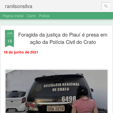
ranilsonsilva
Página inicial
Cariri
Policia
Foragida da justiça do Piauí é presa em
JUN
18
ação da Polícia Civil do Crato
18 de junho de 2021