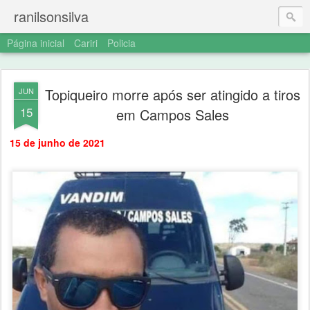
ranilsonsilva
Página inicial
Cariri
Policia
Topiqueiro morre após ser atingido a tiros
JUN
15
em Campos Sales
15 de junho de 2021