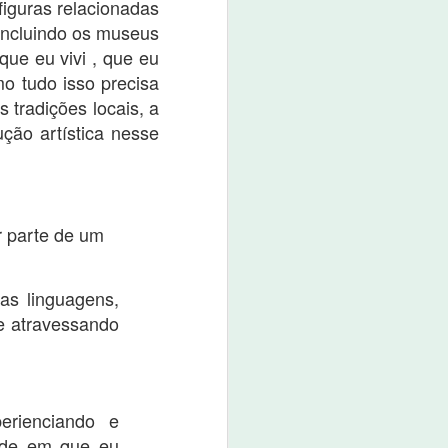
 figuras relacionadas
boné custa o valor de R$ 80,00.
 incluindo os museus
O evento promete não apenas
que eu vivi , que eu
movimentar a economia da
mo tudo isso precisa
cidade, mas também divertir e
entreter a população e os
 tradições locais, a
visitantes.
ção artística nesse
r parte de um
as linguagens,
 e atravessando
erienciando e
ade em que eu