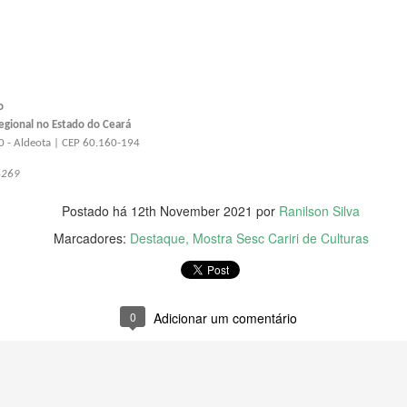
inistros sobre corrupção no MEC
-CE) faz questionamentos ao ministro da Educação, Victor Godoy, e o
o
ão, Wagner de Campos, sobre os escândalos de corrupção no MEC.
gional no Estado do Ceará
70 - Aldeota
|
CEP 60.160-194
Senac Ceará oferta cursos para trabalhadores do
UL
4269
6
comércio
 de julho de 2022
Postado há
12th November 2021
por
Ranilson Silva
Marcadores:
Destaque
Mostra Sesc Cariri de Culturas
Pesquisa Mensal do Comércio, divulgada pelo Instituto Brasileiro de
ografia e Estatística (IBGE) no dia 10, aponta que o comércio no
eará cresceu 18,5% desde 2021. O índice é até quatro vezes maior
 que a média nacional no período. O cenário estadual é favorável
ara quem busca novas oportunidades de trabalho.
0
Adicionar um comentário
 em altaneira em mais uma etapa da operação 'salus'