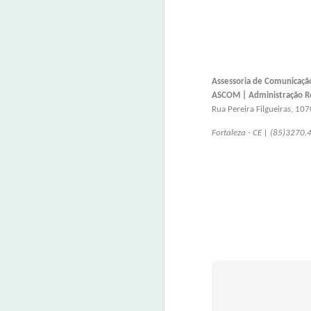
Idilvan Alencar questiona m
JUL
6
06 de julho de 2022
O deputado federal Idilvan Alencar (PDT
Assessoria de Comunicaçã
ministro da Controladoria Geral da Uni
ASCOM | Administração Re
Rua Pereira Filgueiras, 10
J
Fortaleza - CE | (85)3270.
06
A 
Ge
C
do
p
Polícia cumpre 30 mandados
JUN
2
2 de junho de 2022