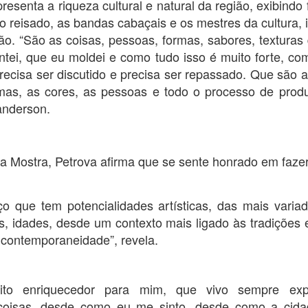
resenta a riqueza cultural e natural da região, exibindo
otação no primeiro turno no último dia 2. Desde o comparecimento
O ganho trimestral veio dentro da
"inadiáveis" e para as quais não
ssim como as votações para Lula e Bolsonaro e os votos brancos e
o reisado, as bandas cabaçais e os mestres da cultura,
expectativa do mercado, que
há recursos suficientes previstos
los repetem um cenário quase idênticos nos dois turnos.
projetava ganhos entre R$ 42
ão. “São as coisas, pessoas, formas, sabores, texturas 
para o ano que vem.
bilhões e R$ 53,5 bilhões.
co abre inscrições par trainee
intei, que eu moldei e como tudo isso é muito forte, co
recisa ser discutido e precisa ser repassado. Que são as
ormas, as cores, as pessoas e todo o processo de produ
ana do Cariri, Juazeiro do Norte, Caririaçu, Missão Velha, no Cariri.
s na região metroploitana e interior do Ceará
Wanderson.
vado no país, está com inscrições abertas para o Programa de Trainee
da Mostra, Petrova afirma que se sente honrado em faze
Idilvan Alencar lança hoje sua campanha em Nova
UG
20
Olinda
o que tem potencialidades artísticas, das mais variad
0 de agosto de 2022
s, idades, desde um contexto mais ligado às tradições
deputado federal Idilvan Alencar lança hoje (20), em Nova Olinda, a
 contemporaneidade”, revela.
ua campanha de recondução à Câmara Federal na região do Cariri, em
va Olinda, cidade onde Idilvan tem raízes familiares. A concentração
tá marcada para as 18h, ao lado da Escola Padre Luís Filgueiras,
ito enriquecedor para mim, que vivo sempre exp
cola em que Idilvan estudou e sua mãe foi diretora por mais de 20
nos.
coisas, desde como eu me sinto, desde como a cid