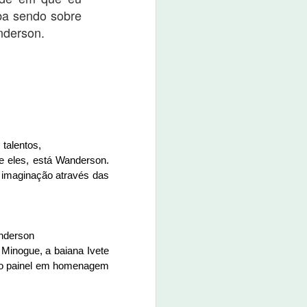
aba sendo sobre
nderson.
talentos,

 imaginação através das 
nderson

i o painel em homenagem 