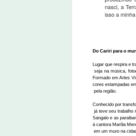
nasci, a Ter
J
isso a minha
23
Um
ta
m
Do Cariri para o mu
m
d
Lugar que respira e tr
nu
 seja na música, fotografia, pintura, tradição popular e tantas outras manifestações. Entre eles, está Wanderson. 
Formado em Artes Visu
J
cores estampadas em 
 pela região. 
7 
Conhecido por transfo
E
 já teve seu trabalho reconhecido por artistas como Madonna, a cantora australiana Kylie Minogue, a baiana Ivete 
qu
Sangalo e as paraiba
pa
P
à cantora Marília Men
ap
 em um muro na cidad
da