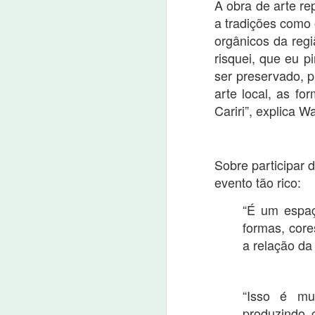
A obra de arte rep
v
Pereira e Maria Zilma da Silva
a
a tradições como 
Pereira que nasceram e moraram
nu
por muitos anos no sítio Barreiros
orgânicos da regi
na zona rural de Nova Olinda.
Empresa do saneamento bási
OCT
risquei, que eu p
17
17 de outubro de 2022
ser preservado, p
arte local, as f
Oportunidades são para Nova Olinda, Sant
Além de Fortaleza e muitas outras cidade
Cariri”, explica 
A Aegea, grupo líder em saneamento pri
2023.
Sobre participar 
evento tão rico:
A
“É um espaç
2
formas, core
O 
a relação da
s
No
es
“Isso é mu
es
a
produzindo 