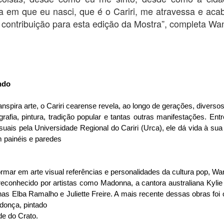
ra em que eu nasci, que é o Cariri, me atravessa e ac
Ônibus despenca de barranco, e três jogadores de
UL
 contribuição para esta edição da Mostra”, completa Wa
23
Aurora morrem em Caririaçu
 de julho de 2022
a tragédia foi registrada na estrada de Caririaçu, Ceará, no início da
rde deste sábado, dia 23 de julho. Um ônibus do transporte escolar do
unicípio de Aurora que levava a delegação da seleção daquele
ndo
unicípio composta por vinte atletas para um jogo amistoso na cidade
e Santana do Cariri, despencou de um barranco próximo a Caririaçu
anspira arte, o Cariri cearense revela, ao longo de gerações, diversos 
m trecho de estrada bastante conhecido por ribanceiras e de curvas.
ais pela Universidade Regional do Cariri (Urca), ele dá vida à sua
Etapa seletiva do Circuito Sesc Junino acontece em
UL
painéis e paredes

7
Pentecoste
de julho de 2022
rmar em arte visual referências e personalidades da cultura pop, Wa
ssa semana, o Circuito Sesc Junino promove a seletiva com as
adrilhas da macrorregião Litoral Oeste/Vale do Curu, com
nas Elba Ramalho e Juliette Freire. A mais recente dessas obras fo
rticipação de quadrilhas dos municípios de Umirim, Itapipoca,
araipaba, Paracuru, Itapajé, General Sampaio e Pentecoste. As
donça, pintado

resentações acontecem na sexta-feira (08) e no sábado (09), a partir
e do Crato.
s 20h, no Ginásio Poliesportivo Carneirão, em Pentecoste.